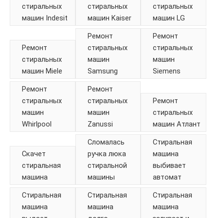
стиральных
стиральных
стиральных
машин Indesit
машин Kaiser
машин LG
Ремонт
Ремонт
Ремонт
стиральных
стиральных
стиральных
машин
машин
машин Miele
Samsung
Siemens
Ремонт
Ремонт
стиральных
стиральных
Ремонт
машин
машин
стиральных
Whirlpool
Zanussi
машин Атлант
Сломалась
Стиральная
Скачет
ручка люка
машина
стиральная
стиральной
выбивает
машина
машины
автомат
Стиральная
Стиральная
Стиральная
машина
машина
машина