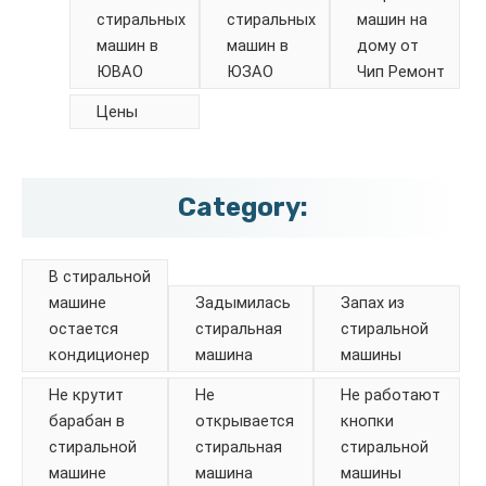
стиральных
стиральных
машин на
машин в
машин в
дому от
ЮВАО
ЮЗАО
Чип Ремонт
Цены
Category:
В стиральной
машине
Задымилась
Запах из
остается
стиральная
стиральной
кондиционер
машина
машины
Не крутит
Не
Не работают
барабан в
открывается
кнопки
стиральной
стиральная
стиральной
машине
машина
машины