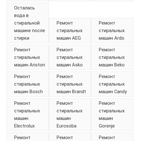
Осталась
вода в
стиральной
Ремонт
Ремонт
машине после
стиральных
стиральных
стирки
машин AEG
машин Ardo
Ремонт
Ремонт
Ремонт
стиральных
стиральных
стиральных
машин Ariston
машин Asko
машин Beko
Ремонт
Ремонт
Ремонт
стиральных
стиральных
стиральных
машин Bosch
машин Brandt
машин Candy
Ремонт
Ремонт
Ремонт
стиральных
стиральных
стиральных
машин
машин
машин
Electrolux
Eurosoba
Gorenje
Ремонт
Ремонт
Ремонт