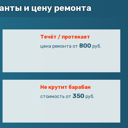
анты и цену ремонта
Течёт / протекает
800
цена ремонта от
руб.
Не крутит барабан
350
стоимость от
руб.