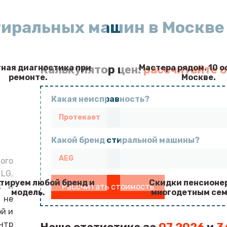
тиральных машин в Москве 
ная диагностика при
Мастера рядом. 10 о
Калькулятор цен:
рассчитайте о
ремонте.
Москве.
Какая неисправность?
Какой бренд стиральной машины?
ого
LG,
тируем любой бренд и
Скидки пенсионе
х и
Рассчитать стоимость
модель.
многодетным сем
ы не
ой и
нтр