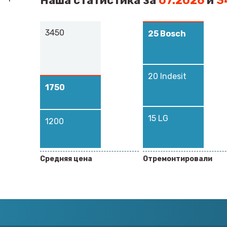
Наша статистика за
07.2026
и
3
3450
25
Bosch
20
Indesit
1750
15
LG
1200
Средняя цена
Отремонтировали