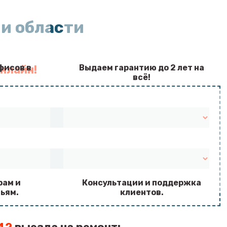
и области
фисов в
Выдаем гарантию до 2 лет на
нлайн!
всё!
рам и
Консультации и поддержка
ьям.
клиентов.