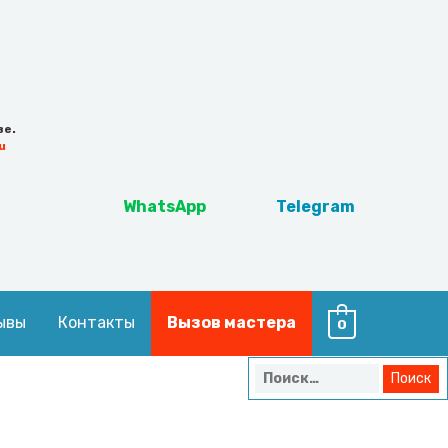
ве.
u
WhatsApp
Telegram
ывы
Контакты
Вызов мастера
0
Найти: