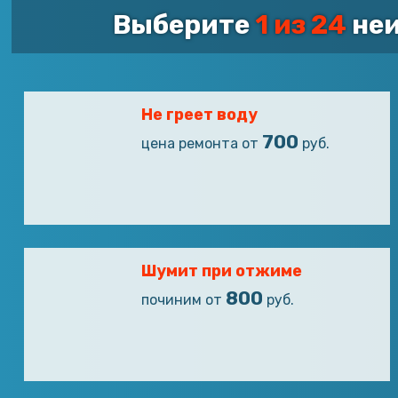
Выберите
1 из 24
неи
Не греет воду
700
цена ремонта от
руб.
Шумит при отжиме
800
починим от
руб.