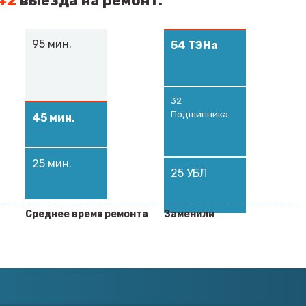
42
выезда на ремонт:
95
мин.
54
ТЭНа
32
Подшипника
45
мин.
25
мин.
25
УБЛ
Среднее время ремонта
Заменили