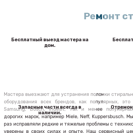
Ремонт с
Бесплатный выезд мастера на
Бесплат
дом.
Мастера выезжают для устранения поломки стиральн
оборудования всех брендов, как популярных, это 
Запасные части всегда в
Отремон
Samsung, Bosch, Indesit, так и менее популярны
наличии.
дорогих марок, например Miele, Neff, Kuppersbusch. М
раз исправляли редкие и тяжелые проблемы с техник
уверены в своих силах и опыте. Наш сервисный це